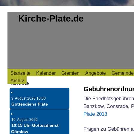
Kirche-Plate.de
Startseite
Kalender
Gremien
Angebote
Gemeindeb
Archiv
Termine
Gebührenordnu
Die Friedhofsgebühreno
9. August 2026 10:00
Gottesdiens Plate
Banzkow, Consrade, Pe
Plate 2018
16. August 2026
10:15 Uhr Gottesdienst
Fragen zu Gebühren au
Görslow